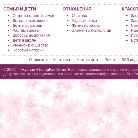
которая умеет подчеркнуть свою
естественную красоту.
СЕМЬЯ И ДЕТИ
ОТНОШЕНИЯ
КРАСО
Секреты крепкой семьи
Он и она
Здо
Детская психология
Радости секса
Здо
Дети и родители
Жизнь и любовь
Сек
Растем вместе
Элементы психологии
Нар
Вопросы воспитания
Исти
Дети в школе
Ест
Ребенок и общество
Простые истории
О проекте
Контакты
Карта сайта
Поиск
RSS подп
© 2026 — Журнал «YoungFamily.ru».
Все права защищены и охраняются зак
допускается только с указанием в качестве источника информации сайта Yo