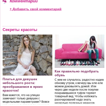
Комментарии
+ Добавить свой комментарий
Секреты красоты
Как правильно подобрать
обувь
Платья для девушек
С кем не случалось: радостно надев
небольшого роста:
обновку утром, к вечеру мы еле-еле
преображаемся в ярких
можем доковылять домой. Или
через две недели после покупки
красоток!
понравившиеся туфли теряют
Вам кажется, что на улицах
товарный вид. Чтобы избежать
замечают только девушек с
разочарований надо знать
модельными параметрами? Вовсе
несколько полезных нюансов.
нет, хорошо выглядит та женщина,