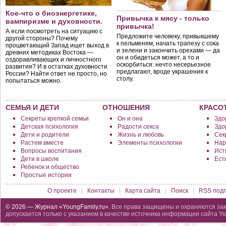
Кое-что о биоэнергетике,
Привычка к мясу - только
вампиризме и духовности.
привычка!
А если посмотреть на ситуацию с
Предложите человеку, привыкшему
другой стороны? Почему
к пельменям, начать трапезу с сока
процветающий Запад ищет выход в
и зелени и закончить орехами — да
древних методиках Востока —
он и обидеться может, а то и
оздоравливающих и личностного
оскорбиться: нечто несерьезное
развития? И в остатках духовности
предлагают, вроде украшения к
России? Найти ответ не просто, но
столу.
попытаться можно.
СЕМЬЯ И ДЕТИ
ОТНОШЕНИЯ
КРАСО
Секреты крепкой семьи
Он и она
Здо
Детская психология
Радости секса
Здо
Дети и родители
Жизнь и любовь
Сек
Растем вместе
Элементы психологии
Нар
Вопросы воспитания
Исти
Дети в школе
Ест
Ребенок и общество
Простые истории
О проекте
Контакты
Карта сайта
Поиск
RSS подп
© 2026 — Журнал «YoungFamily.ru».
Все права защищены и охраняются зак
допускается только с указанием в качестве источника информации сайта Yo