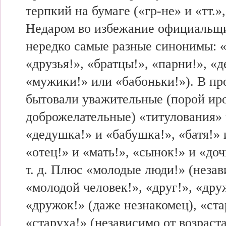
терпкий на бумаге («гр-не» и «тт.», 
Недаром во избежание официальщ
нередко самые разные синонимы: «
«друзья!», «братцы!», «парни!», «де
«мужики!» или «бабоньки!»). В пр
бытовали уважительные (порой ир
доброжелательные) «титулования»
«дедушка!» и «бабушка!», «батя!»
«отец!» и «мать!», «сынок!» и «доч
т. д. Плюс «молодые люди!» (незав
«молодой человек!», «друг!», «др
«дружок!» (даже незнакомец), «ста
«старуха!» (независимо от возраст