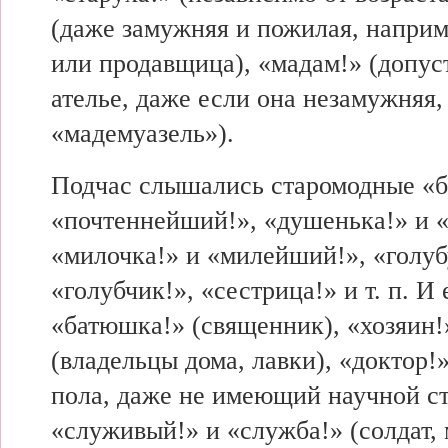
(даже замужняя и пожилая, наприм
или продавщица), «мадам!» (допус
ателье, даже если она незамужняя, т
«мадемуазель»).
Подчас слышались старомодные «
«почтеннейший!», «душенька!» и 
«милочка!» и «милейший!», «голу
«голубчик!», «сестрица!» и т. п. И 
«батюшка!» (священник), «хозяин!
(владельцы дома, лавки), «доктор!
пола, даже не имеющий научной ст
«служивый!» и «служба!» (солдат, 