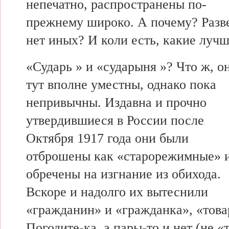
непечатно, распространены по-
прежнему широко. А почему? Разв
нет иных? И коли есть, какие луч
«Сударь » и «сударыня »? Что ж, о
тут вполне уместны, однако пока
непривычны. Издавна и прочно
утвердившиеся в России после
Октября 1917 года они были
отброшены как «старорежимные» 
обречены на изгнание из обихода.
Вскоре и надолго их вытеснили
«гражданин» и «гражданка», «това
Погодите-ка, а пары-то и нет (не «