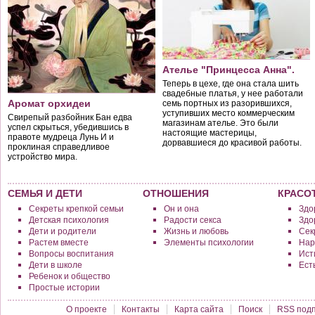
Ателье "Принцесса Анна".
Теперь в цехе, где она стала шить
свадебные платья, у нее работали
Аромат орхидеи
семь портных из разорившихся,
уступивших место коммерческим
Свирепый разбойник Бан едва
магазинам ателье. Это были
успел скрыться, убедившись в
настоящие мастерицы,
правоте мудреца Лунь И и
дорвавшиеся до красивой работы.
проклиная справедливое
устройство мира.
СЕМЬЯ И ДЕТИ
ОТНОШЕНИЯ
КРАСО
Секреты крепкой семьи
Он и она
Здо
Детская психология
Радости секса
Здо
Дети и родители
Жизнь и любовь
Сек
Растем вместе
Элементы психологии
Нар
Вопросы воспитания
Исти
Дети в школе
Ест
Ребенок и общество
Простые истории
О проекте
Контакты
Карта сайта
Поиск
RSS подп