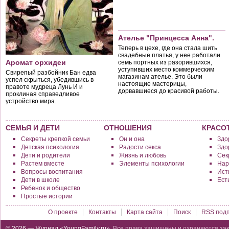
Ателье "Принцесса Анна".
Теперь в цехе, где она стала шить
свадебные платья, у нее работали
Аромат орхидеи
семь портных из разорившихся,
уступивших место коммерческим
Свирепый разбойник Бан едва
магазинам ателье. Это были
успел скрыться, убедившись в
настоящие мастерицы,
правоте мудреца Лунь И и
дорвавшиеся до красивой работы.
проклиная справедливое
устройство мира.
СЕМЬЯ И ДЕТИ
ОТНОШЕНИЯ
КРАСО
Секреты крепкой семьи
Он и она
Здо
Детская психология
Радости секса
Здо
Дети и родители
Жизнь и любовь
Сек
Растем вместе
Элементы психологии
Нар
Вопросы воспитания
Исти
Дети в школе
Ест
Ребенок и общество
Простые истории
О проекте
Контакты
Карта сайта
Поиск
RSS подп
© 2026 — Журнал «YoungFamily.ru».
Все права защищены и охраняются зак