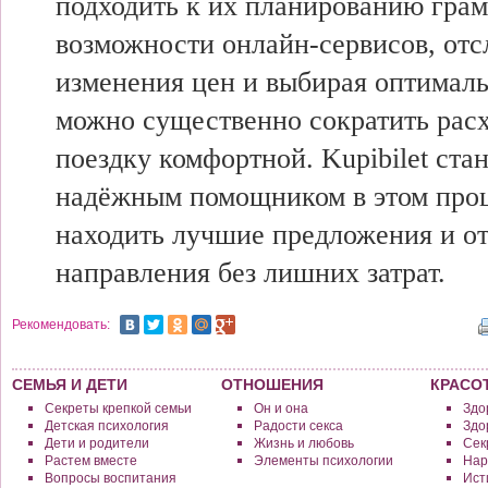
подходить к их планированию грам
возможности онлайн-сервисов, от
изменения цен и выбирая оптималь
можно существенно сократить расх
поездку комфортной. Kupibilet ста
надёжным помощником в этом проц
находить лучшие предложения и о
направления без лишних затрат.
Рекомендовать:
СЕМЬЯ И ДЕТИ
ОТНОШЕНИЯ
КРАСО
Секреты крепкой семьи
Он и она
Здо
Детская психология
Радости секса
Здо
Дети и родители
Жизнь и любовь
Сек
Растем вместе
Элементы психологии
Нар
Вопросы воспитания
Исти