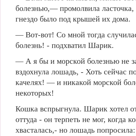
болезнью,— промолвила ласточка, 
гнездо было под крышей их дома.
— Вот-вот! Со мной тогда случила
болезнь! - подхватил Шарик.
— А я бы и морской болезнью не 
вздохнула лошадь, - Хоть сейчас п
качелях! — и никакой морской бол
некоторых!
Кошка вспрыгнула. Шарик хотел о
оттуда - он терпеть не мог, когда к
хвасталась,- но лошадь попросила: