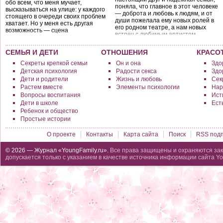
обо всем, что меня мучает,
поняла, что главное в этот человеке
высказываться на улице: у каждого
— доброта и любовь к людям, и от
стоящего в очереди своих проблем
души пожелала ему новых ролей в
хватает. Но у меня есть другая
его родном театре, а нам новых
возможность — сцена
встреч с любимым артистом.
СЕМЬЯ И ДЕТИ
ОТНОШЕНИЯ
КРАСО
Секреты крепкой семьи
Он и она
Здо
Детская психология
Радости секса
Здо
Дети и родители
Жизнь и любовь
Сек
Растем вместе
Элементы психологии
Нар
Вопросы воспитания
Исти
Дети в школе
Ест
Ребенок и общество
Простые истории
О проекте
Контакты
Карта сайта
Поиск
RSS подп
© 2026 — Журнал «YoungFamily.ru».
Все права защищены и охраняются зак
допускается только с указанием в качестве источника информации сайта Yo