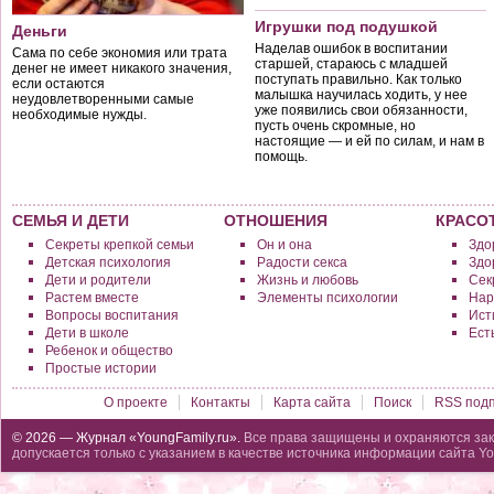
Игрушки под подушкой
Деньги
Наделав ошибок в воспитании
Сама по себе экономия или трата
старшей, стараюсь с младшей
денег не имеет никакого значения,
поступать правильно. Как только
если остаются
малышка научилась ходить, у нее
неудовлетворенными самые
уже появились свои обязанности,
необходимые нужды.
пусть очень скромные, но
настоящие — и ей по силам, и нам в
помощь.
СЕМЬЯ И ДЕТИ
ОТНОШЕНИЯ
КРАСО
Секреты крепкой семьи
Он и она
Здо
Детская психология
Радости секса
Здо
Дети и родители
Жизнь и любовь
Сек
Растем вместе
Элементы психологии
Нар
Вопросы воспитания
Исти
Дети в школе
Ест
Ребенок и общество
Простые истории
О проекте
Контакты
Карта сайта
Поиск
RSS подп
© 2026 — Журнал «YoungFamily.ru».
Все права защищены и охраняются зак
допускается только с указанием в качестве источника информации сайта Yo